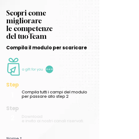
Scopri come
migliorare
le competenze
del tuoTeam
Compila il modulo per scaricare
Step
Compila tutti i campi del modulo
1
per passare allo step 2
Step
2
Download
e invito ai nostri canali riservati.
Nome