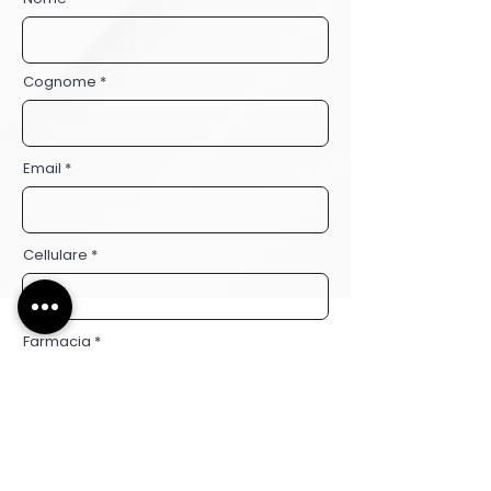
Cognome
Email
Cellulare
Farmacia
Autorizzo il trattamento dei miei dati personali ai sensi del Regolamento (UE)
2016/679 (GDPR) esclusivamente per la gestione della mia richiesta. Per
ulteriori dettagli, consulta la nostra Informativa sulla Privacy.
Visualizza Privacy
Policy
Acconsento a ricevere la newsletter.